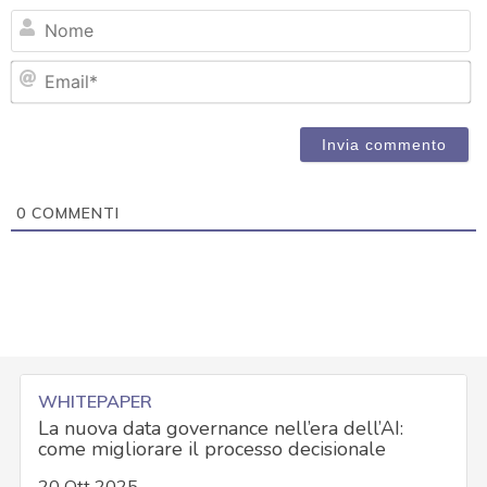
N
Em
0
COMMENTI
WHITEPAPER
La nuova data governance nell’era dell’AI:
come migliorare il processo decisionale
20 Ott 2025