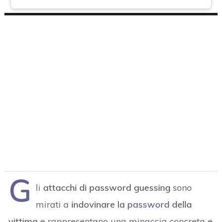
G
li
attacchi di password guessing
sono
mirati a
indovinare la
password
della
vittima
e rappresentano una minaccia concreta e