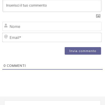
N
Em
0
COMMENTI