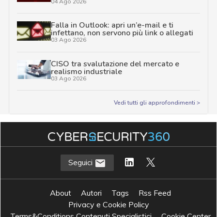
04 Ago 2026
Falla in Outlook: apri un’e-mail e ti
infettano, non servono più link o allegati
03 Ago 2026
CISO tra svalutazione del mercato e
realismo industriale
03 Ago 2026
Vedi tutti gli approfondimenti >
Seguici
About
Autori
Tags
Rss Feed
Privacy e Cookie Policy
Terms&Conditions Contenuti Specialistici
Cookie Center