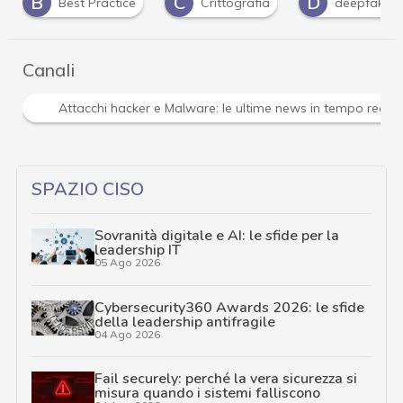
B
C
D
Best Practice
Crittografia
deepfake
Canali
Attacchi hacker e Malware: le ultime news in tempo reale 
SPAZIO CISO
Sovranità digitale e AI: le sfide per la
leadership IT
05 Ago 2026
Cybersecurity360 Awards 2026: le sfide
della leadership antifragile
04 Ago 2026
Fail securely: perché la vera sicurezza si
misura quando i sistemi falliscono