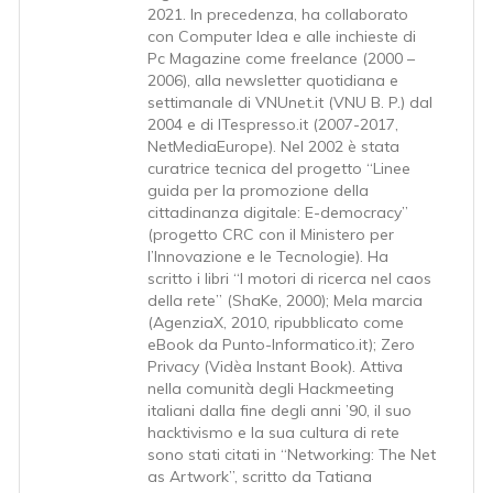
2021. In precedenza, ha collaborato
con Computer Idea e alle inchieste di
Pc Magazine come freelance (2000 –
2006), alla newsletter quotidiana e
settimanale di VNUnet.it (VNU B. P.) dal
2004 e di ITespresso.it (2007-2017,
NetMediaEurope). Nel 2002 è stata
curatrice tecnica del progetto “Linee
guida per la promozione della
cittadinanza digitale: E-democracy”
(progetto CRC con il Ministero per
l’Innovazione e le Tecnologie). Ha
scritto i libri “I motori di ricerca nel caos
della rete” (ShaKe, 2000); Mela marcia
(AgenziaX, 2010, ripubblicato come
eBook da Punto-Informatico.it); Zero
Privacy (Vidèa Instant Book). Attiva
nella comunità degli Hackmeeting
italiani dalla fine degli anni ’90, il suo
hacktivismo e la sua cultura di rete
sono stati citati in “Networking: The Net
as Artwork”, scritto da Tatiana