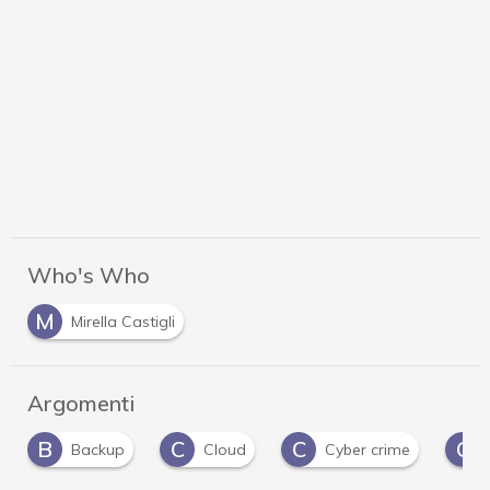
Who's Who
M
Mirella Castigli
Argomenti
C
C
C
C
Cloud
Cyber crime
cyber risk