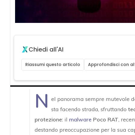
Chiedi all'AI
Riassumi questo articolo
Approfondisci con alt
N
el panorama sempre mutevole del
sta facendo strada, sfruttando
te
protezione
: il
malware
Poco RAT
, rece
destando preoccupazione per la sua ca