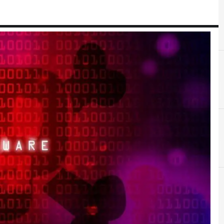
H
Hacker
r e Malware: le ultime news in tempo reale e gli approfondimenti