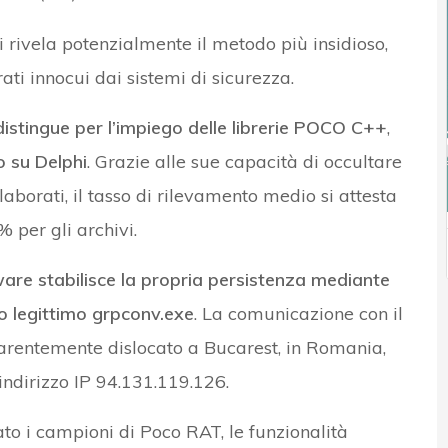
i rivela potenzialmente il metodo più insidioso,
ati innocui dai sistemi di sicurezza.
istingue per l’impiego delle librerie POCO C++
,
 su Delphi
. Grazie alle sue capacità di occultare
aborati, il tasso di rilevamento medio si attesta
% per gli archivi.
ware stabilisce la propria persistenza mediante
so legittimo grpconv.exe
. La comunicazione con il
parentemente dislocato a Bucarest, in Romania,
’indirizzo IP 94.131.119.126.
to i campioni di Poco RAT, le funzionalità