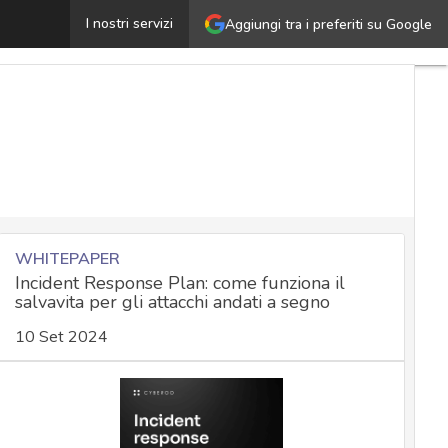
oco RAT, l’insidia nascosta in archivi 7zip condivisi su Go
I nostri servizi
Aggiungi tra i preferiti su Google
WHITEPAPER
Incident Response Plan: come funziona il
salvavita per gli attacchi andati a segno
10 Set 2024