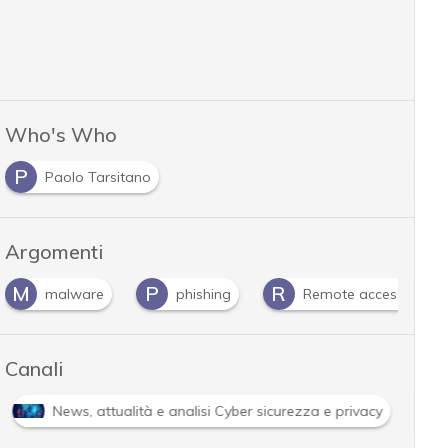
Who's Who
P
Paolo Tarsitano
Argomenti
M
P
R
malware
phishing
Remote access trojan
Canali
News, attualità e analisi Cyber sicurezza e privacy