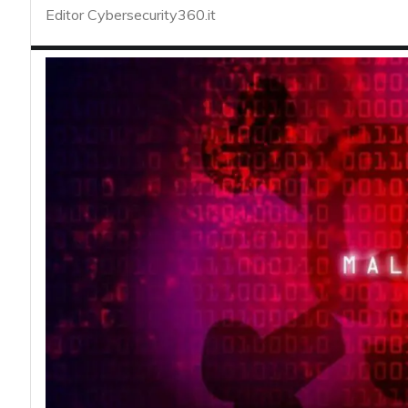
acy
Editor Cybersecurity360.it
Attacchi hacke