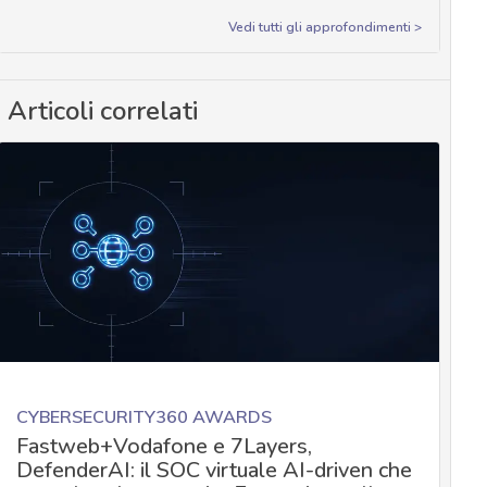
Vedi tutti gli approfondimenti >
Articoli correlati
CYBERSECURITY360 AWARDS
Fastweb+Vodafone e 7Layers,
DefenderAI: il SOC virtuale AI-driven che