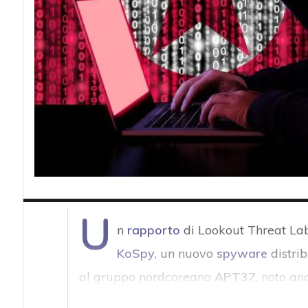
U
n
rapporto
di Lookout Threat Lab,
KoSpy
, un nuovo
spyware
distrib
al gruppo nordcoreano
APT37
, noto a