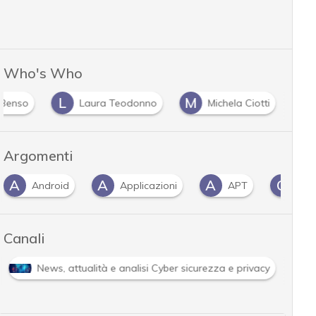
Who's Who
L
M
 Benso
Laura Teodonno
Michela Ciotti
Argomenti
A
A
A
C
Android
Applicazioni
APT
Clo
Canali
News, attualità e analisi Cyber sicurezza e privacy