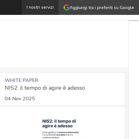
KoSpy: il nuovo spyware nordcoreano nell’app store An
I nostri servizi
Aggiungi tra i preferiti su Google
WHITE PAPER
NIS2: il tempo di agire è adesso
04 Nov 2025