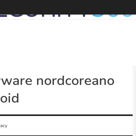
pyware nordcoreano
roid
vacy