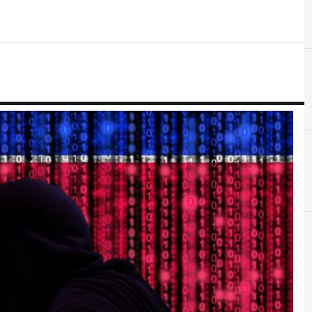
C
Chiara
A
AES
r e Malware: le ultime news in tempo reale e gli approfondimenti