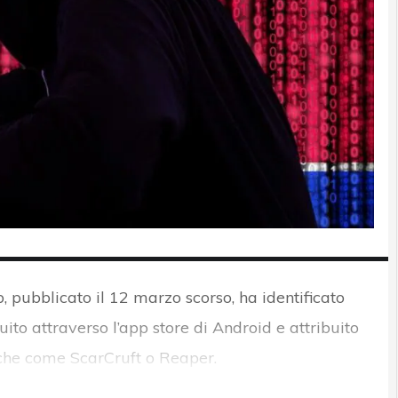
 pubblicato il 12 marzo scorso, ha identificato
uito attraverso l’app store di Android e attribuito
nche come ScarCruft o Reaper.