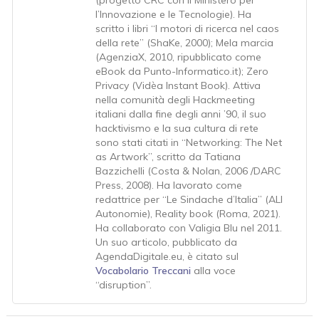
(progetto CRC con il Ministero per
l’Innovazione e le Tecnologie). Ha
scritto i libri “I motori di ricerca nel caos
della rete” (ShaKe, 2000); Mela marcia
(AgenziaX, 2010, ripubblicato come
eBook da Punto-Informatico.it); Zero
Privacy (Vidèa Instant Book). Attiva
nella comunità degli Hackmeeting
italiani dalla fine degli anni ’90, il suo
hacktivismo e la sua cultura di rete
sono stati citati in “Networking: The Net
as Artwork”, scritto da Tatiana
Bazzichelli (Costa & Nolan, 2006 /DARC
Press, 2008). Ha lavorato come
redattrice per “Le Sindache d’Italia” (ALI
Autonomie), Reality book (Roma, 2021).
Ha collaborato con Valigia Blu nel 2011.
Un suo articolo, pubblicato da
AgendaDigitale.eu, è citato sul
Vocabolario Treccani
alla voce
“disruption”.