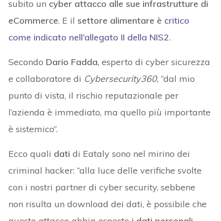
subito un
cyber attacco alle sue infrastrutture di
eCommerce
. E il
settore alimentare è
critico
come indicato nell’allegato II della NIS2
.
Secondo
Dario Fadda
, esperto di cyber sicurezza
e collaboratore di
Cybersecurity360
, “dal mio
punto di vista, il rischio reputazionale per
l’azienda è immediato, ma quello più importante
è sistemico”.
Ecco quali
dati
di Eataly sono nel mirino dei
criminal hacker: “alla luce delle verifiche svolte
con i nostri partner di cyber security, sebbene
non risulta un download dei dati, è possibile che
questo attacco abbia esposto
i dati personali