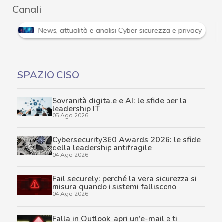
Canali
Attacchi hacker e Malware: le ultime news in tempo reale 
…
SPAZIO CISO
Sovranità digitale e AI: le sfide per la
leadership IT
05 Ago 2026
Cybersecurity360 Awards 2026: le sfide
della leadership antifragile
04 Ago 2026
Fail securely: perché la vera sicurezza si
misura quando i sistemi falliscono
04 Ago 2026
Falla in Outlook: apri un’e-mail e ti