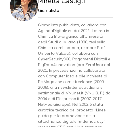
Mirella Castigli
Giornalista
Giornalista pubblicista, collabora con
AgendaDigitale.eu dal 2021. Laurea in
Chimica Bio-organica all’Università
degli Studi di Milano (1998, tesi sulla
Chimica combinatoria, relatore Prof.
Umberto Valcavi), collabora con
CyberSecurity360, Pagamenti Digitali e
BigData4Innovation (ora ZeroUno) dal
2021. In precedenza, ha collaborato
con Computer Idea e alle inchieste di
Pc Magazine come freelance (2000 –
2006), alla newsletter quotidiana e
settimanale di VNUnet.it (VNU B. P.) dal
2004 e di ITespresso.it (2007-2017,
NetMediaEurope). Nel 2002 è stata
curatrice tecnica del progetto “Linee
guida per la promozione della
cittadinanza digitale: E-democracy”