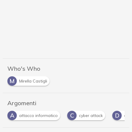
Who's Who
M
Mirella Castigli
Argomenti
C
D
D
cyber attack
dati personali
Dpo
…