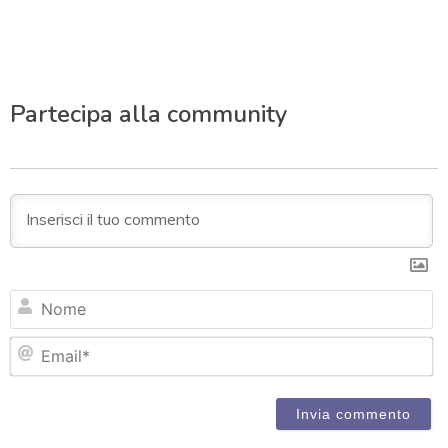
Partecipa alla community
N
Em