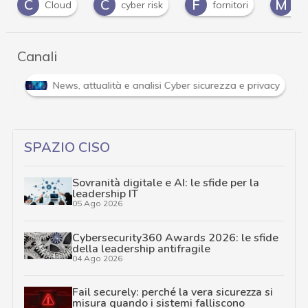
C
F
M
P
cyber risk
fornitori
malspam
Canali
Attacchi hacker e Malware: le ultime news in tempo reale 
SPAZIO CISO
Sovranità digitale e AI: le sfide per la
leadership IT
05 Ago 2026
Cybersecurity360 Awards 2026: le sfide
della leadership antifragile
04 Ago 2026
Fail securely: perché la vera sicurezza si
misura quando i sistemi falliscono