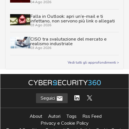
04 Ago 2026
Falla in Outlook: apri un’e-mail e ti
infettano, non servono più link o allegati
03 Ago 2026
CISO tra svalutazione del mercato e
realismo industriale
03 Ago 2026
Vedi tutti gli approfondimenti >
Seguici
About
Autori
Tags
Rss Feed
Privacy e Cookie Policy