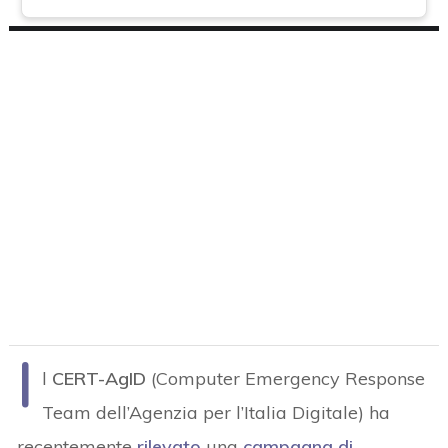
I
l
CERT-AgID
(Computer Emergency Response
Team dell’Agenzia per l’Italia Digitale) ha
recentemente
rilevato
una
campagna di