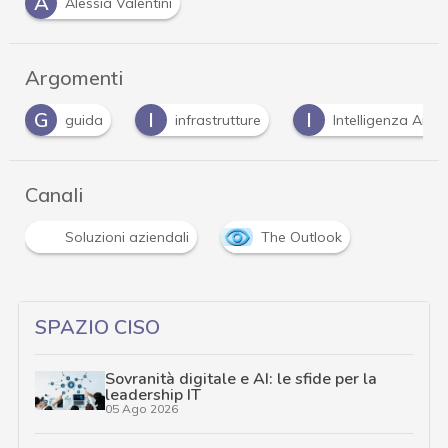
A
Alessia Valentini
Argomenti
G
I
I
guida
infrastrutture
Intelligenza Artifi
Canali
Soluzioni aziendali
The Outlook
SPAZIO CISO
Sovranità digitale e AI: le sfide per la
leadership IT
05 Ago 2026