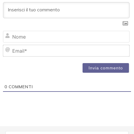
N
Em
0
COMMENTI