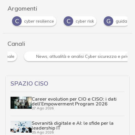
Argomenti
C
C
G
cyber resilience
cyber risk
guida
Canali
e
News, attualità e analisi Cyber sicurezza e privacy
SPAZIO CISO
Career evolution per CIO e CISO: i dati
dell’Empowerment Program 2026
07 Ago 2026
Sovranità digitale e AI: le sfide per la
leadership IT
05 Ago 2026