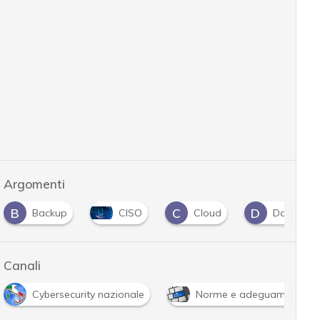
Argomenti
B
C
D
Backup
CISO
Cloud
Data Prot
Canali
Cybersecurity nazionale
Norme e adeguamenti