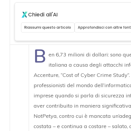
Chiedi all'AI
Riassumi questo articolo
Approfondisci con altre font
B
en 6,73 milioni di dollari: sono q
italiana a causa degli attacchi in
Accenture, “Cost of Cyber Crime Study”.
professionisti del mondo dell’informatica
imprese quando si parla di sicurezza i
aver contribuito in maniera significativ
NotPetya, contro cui è mancata un’ade
Attacchi hacker
costata – e continua a costare – salato, 