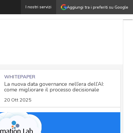
icurezza informatica (cyber security) aziendale: cosa sa
I nostri servizi
Aggiungi tra i preferiti su Google
WHITEPAPER
La nuova data governance nell’era dell’AI:
come migliorare il processo decisionale
20 Ott 2025