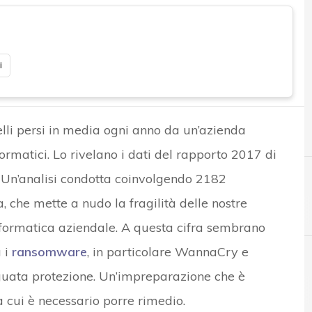
i
uelli persi in media ogni anno da un’azienda
formatici. Lo rivelano i dati del rapporto 2017 di
 Un’analisi condotta coinvolgendo 2182
, che mette a nudo la fragilità delle nostre
A
Accenture
nformatica aziendale. A questa cifra sembrano
a i
ransomware
, in particolare WannaCry e
guata protezione. Un’impreparazione che è
 e Malware: le ultime news in tempo reale e gli approfondimenti
a cui è necessario porre rimedio.