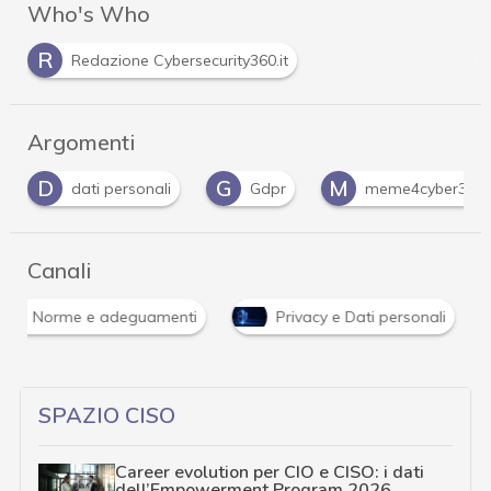
Who's Who
R
Redazione Cybersecurity360.it
Argomenti
D
G
M
dati personali
Gdpr
meme4cyber360
Canali
Norme e adeguamenti
Privacy e Dati personali
SPAZIO CISO
Career evolution per CIO e CISO: i dati
dell’Empowerment Program 2026