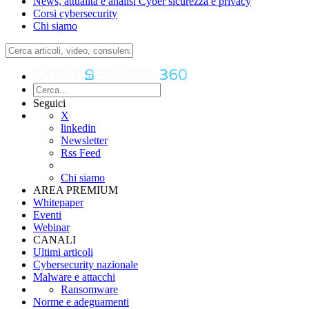
News, attualità e analisi Cyber sicurezza e privacy
Corsi cybersecurity
Chi siamo
Seguici
X
linkedin
Newsletter
Rss Feed
Chi siamo
AREA PREMIUM
Whitepaper
Eventi
Webinar
CANALI
Ultimi articoli
Cybersecurity nazionale
Malware e attacchi
Ransomware
Norme e adeguamenti