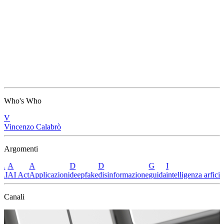
Who's Who
V
Vincenzo Calabrò
Argomenti
A
A
A
D
D
G
I
I
AI Act
Applicazioni
deepfake
disinformazione
guida
intelligenza arficial
Canali