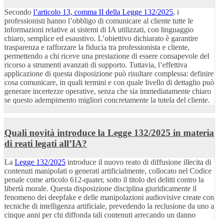
Secondo
l’articolo 13, comma II della Legge 132/2025
, i
professionisti hanno l’obbligo di comunicare al cliente tutte le
informazioni relative ai sistemi di IA utilizzati, con linguaggio
chiaro, semplice ed esaustivo. L’obiettivo dichiarato è garantire
trasparenza e rafforzare la fiducia tra professionista e cliente,
permettendo a chi riceve una prestazione di essere consapevole del
ricorso a strumenti avanzati di supporto. Tuttavia, l’effettiva
applicazione di questa disposizione può risultare complessa: definire
cosa comunicare, in quali termini e con quale livello di dettaglio può
generare incertezze operative, senza che sia immediatamente chiaro
se questo adempimento migliori concretamente la tutela del cliente.
Quali novità introduce la Legge 132/2025 in materia
di reati legati all’IA?
La
Legge 132/2025
introduce il nuovo reato di diffusione illecita di
contenuti manipolati o generati artificialmente, collocato nel Codice
penale come articolo 612-quater, sotto il titolo dei delitti contro la
libertà morale. Questa disposizione disciplina giuridicamente il
fenomeno dei deepfake e delle manipolazioni audiovisive create con
tecniche di intelligenza artificiale, prevedendo la reclusione da uno a
cinque anni per chi diffonda tali contenuti arrecando un danno