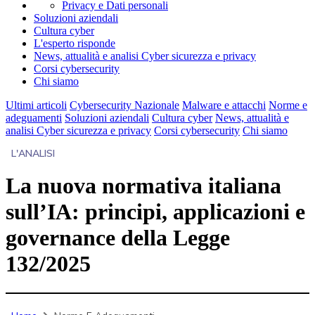
Privacy e Dati personali
Soluzioni aziendali
Cultura cyber
L'esperto risponde
News, attualità e analisi Cyber sicurezza e privacy
Corsi cybersecurity
Chi siamo
Ultimi articoli
Cybersecurity Nazionale
Malware e attacchi
Norme e
adeguamenti
Soluzioni aziendali
Cultura cyber
News, attualità e
analisi Cyber sicurezza e privacy
Corsi cybersecurity
Chi siamo
L'ANALISI
La nuova normativa italiana
sull’IA: principi, applicazioni e
governance della Legge
132/2025