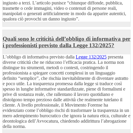
ingiusto a terzi. L’articolo punisce “chiunque diffonde, pubblica,
trasmette o cede immagini, video o contenuti di persone reali,
manipolati o generati artificialmente in modo da apparire autentici,
qualora ciò provochi un danno ingiusto”.
Quali sono le criticità dell’obbligo di informativa per
i professionisti previsto dalla Legge 132/2025?
L’obbligo di informativa previsto dalla
Legge 132/2025
presenta
diverse criticità che ne riducono l’efficacia pratica. La norma non
distingue tra strumenti, metodi o contesti, costringendo il
professionista a spiegare concetti complessi in un linguaggio
definito “semplice”, che rischia inevitabilmente di diventare astratto
e poco utile. La trasparenza promessa dalla legge si traduce così
spesso in lunghe informative standardizzate, piene di formalismi e
prive di sostanza reale, che rallentano il lavoro quotidiano e
distolgono tempo prezioso dalle attività che realmente tutelano il
cliente. A livello professionale, il Movimento Forense ha
evidenziato come l’obbligo rischi di trasformare la trasparenza in un
mero adempimento burocratico che ignora la natura etica, culturale e
deontologica dell’Avvocatura, chiedendo addirittura l’abrogazione
della norma.