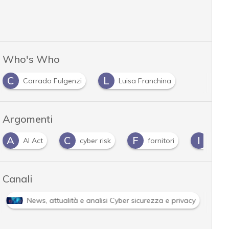
Who's Who
C
L
Corrado Fulgenzi
Luisa Franchina
Argomenti
A
C
F
I
AI Act
cyber risk
fornitori
infra
Canali
News, attualità e analisi Cyber sicurezza e privacy