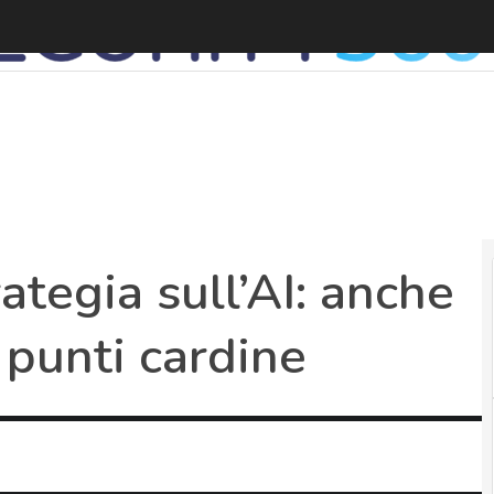
L
rategia sull’AI: anche
i punti cardine