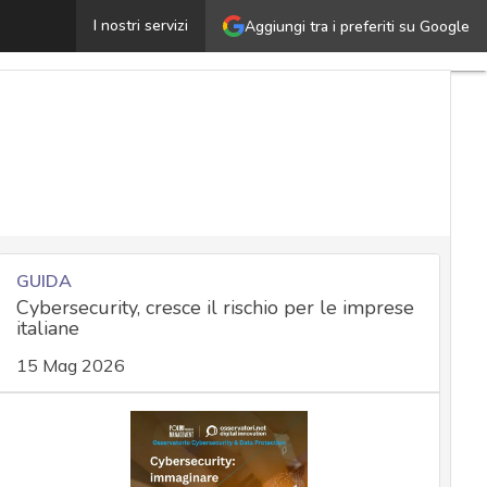
’Italia ha la sua strategia sull’AI: anche il rischio cyber t
I nostri servizi
Aggiungi tra i preferiti su Google
GUIDA
Cybersecurity, cresce il rischio per le imprese
italiane
15 Mag 2026