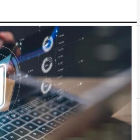
A
Agid
Cybersecurity nazionale