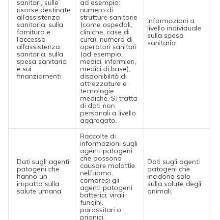
sanitari, sulle
ad esempio:
risorse destinate
numero di
all’assistenza
strutture sanitarie
Informazioni a
sanitaria, sulla
(come ospedali,
livello individuale
fornitura e
cliniche, case di
sulla spesa
l’accesso
cura), numero di
sanitaria.
all’assistenza
operatori sanitari
sanitaria, sulla
(ad esempio,
spesa sanitaria
medici, infermieri,
e sui
medici di base),
finanziamenti
disponibilità di
attrezzature e
tecnologie
mediche. Si tratta
di dati non
personali a livello
aggregato.
Raccolte di
informazioni sugli
agenti patogeni
che possono
Dati sugli agenti
Dati sugli agenti
causare malattie
patogeni che
patogeni che
nell’uomo,
hanno un
incidono solo
compresi gli
impatto sulla
sulla salute degli
agenti patogeni
salute umana
animali.
batterici, virali,
fungini,
parassitari o
prionici.