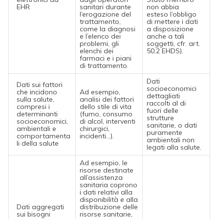
EHR
sanitari durante
non abbia
l’erogazione del
esteso l’obbligo
trattamento,
di mettere i dati
come la diagnosi
a disposizione
e l’elenco dei
anche a tali
problemi, gli
soggetti, cfr. art.
elenchi dei
50.2 EHDS).
farmaci e i piani
di trattamento.
Dati
Dati sui fattori
socioeconomici
che incidono
Ad esempio,
dettagliati
sulla salute,
analisi dei fattori
raccolti al di
compresi i
dello stile di vita
fuori delle
determinanti
(fumo, consumo
strutture
socioeconomici,
di alcol, interventi
sanitarie, o dati
ambientali e
chirurgici,
puramente
comportamenta
incidenti…).
ambientali non
li della salute
legati alla salute.
Ad esempio, le
risorse destinate
all’assistenza
sanitaria coprono
i dati relativi alla
disponibilità e alla
Dati aggregati
distribuzione delle
sui bisogni
risorse sanitarie,