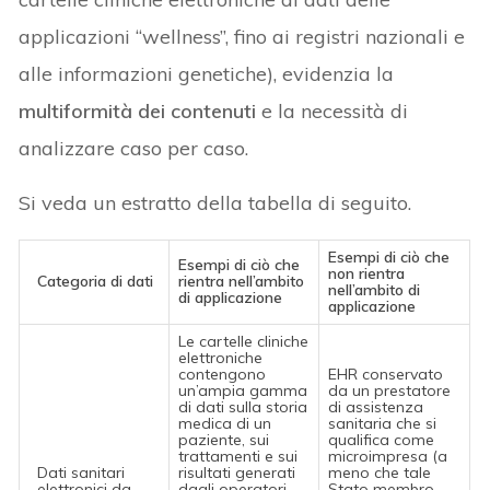
applicazioni “wellness”, fino ai registri nazionali e
alle informazioni genetiche), evidenzia la
multiformità dei contenuti
e la necessità di
analizzare caso per caso.
Si veda un estratto della tabella di seguito.
Esempi di ciò che
Esempi di ciò che
non rientra
Categoria di dati
rientra nell’ambito
nell’ambito di
di applicazione
applicazione
Le cartelle cliniche
elettroniche
contengono
EHR conservato
un’ampia gamma
da un prestatore
di dati sulla storia
di assistenza
medica di un
sanitaria che si
paziente, sui
qualifica come
trattamenti e sui
microimpresa (a
Dati sanitari
risultati generati
meno che tale
elettronici da
dagli operatori
Stato membro