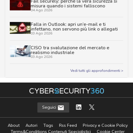
Fail securely: perché la vera sicurezza si
misura quando i sistemi falliscono
04 Ago 2026
Falla in Outlook: apri un’e-mail e ti
infettano, non servono più link o allegati
03 Ago 2026
CISO tra svalutazione del mercato e
realismo industriale
03 Ago 2026
Vedi tutti gli approfondimenti >
Seguici
About
Autori
Tags
Rss Feed
Privacy e Cookie Policy
Terms&Conditions Contenuti Specialistici
Cookie Center