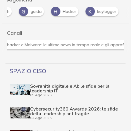
G
H
K
P
guida
Hacker
keylogger
pa
Canali
Attacchi hacker e Malware: le ultime news in tempo reale 
SPAZIO CISO
Sovranità digitale e AI: le sfide per la
leadership IT
05 Ago 2026
Cybersecurity360 Awards 2026: le sfide
della leadership antifragile
04 Ago 2026