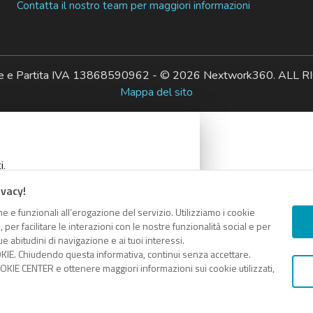
Contatta il nostro team per maggiori informazioni
ale e Partita IVA 13868590962 - © 2026 Nextwork360. AL
Mappa del sito
i.
ivacy!
e e funzionali all’erogazione del servizio. Utilizziamo i cookie
er facilitare le interazioni con le nostre funzionalità social e per
e abitudini di navigazione e ai tuoi interessi.
KIE. Chiudendo questa informativa, continui senza accettare.
COPIA LINK
KIE CENTER e ottenere maggiori informazioni sui cookie utilizzati,