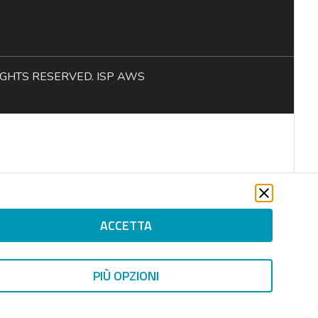
L RIGHTS RESERVED. ISP AWS
ACCETTA
PIÙ OPZIONI