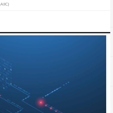
(AIIC)
B
Best Practice