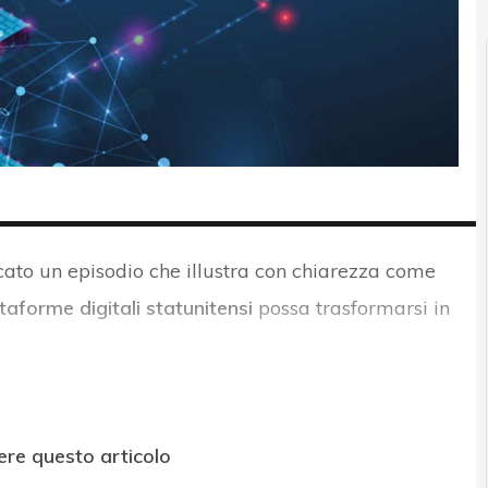
icato un episodio che illustra con chiarezza come
aforme digitali statunitensi
possa trasformarsi in
ere questo articolo