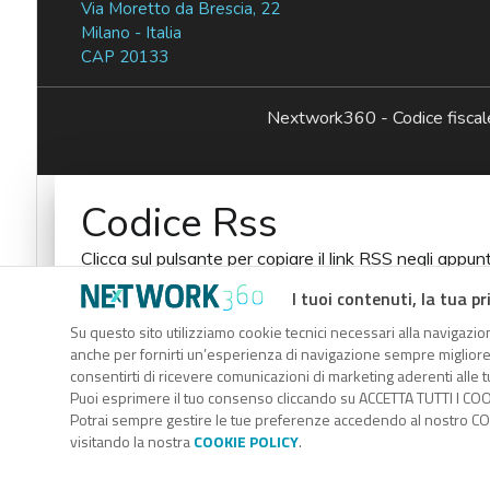
Via Moretto da Brescia, 22
Milano - Italia
CAP 20133
Nextwork360 - Codice fisc
Codice Rss
Clicca sul pulsante per copiare il link RSS negli appunt
RSS link
I tuoi contenuti, la tua pr
Su questo sito utilizziamo cookie tecnici necessari alla navigazion
anche per fornirti un’esperienza di navigazione sempre migliore, p
consentirti di ricevere comunicazioni di marketing aderenti alle tu
Puoi esprimere il tuo consenso cliccando su ACCETTA TUTTI I COO
Potrai sempre gestire le tue preferenze accedendo al nostro COO
visitando la nostra
COOKIE POLICY
.