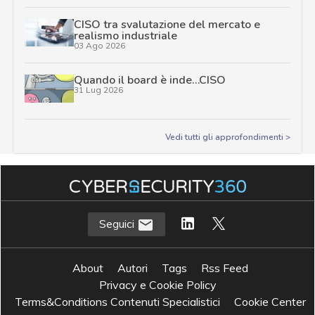
CISO tra svalutazione del mercato e
realismo industriale
03 Ago 2026
Quando il board è inde…CISO
31 Lug 2026
Vedi tutti gli approfondimenti >
Seguici
About
Autori
Tags
Rss Feed
Privacy e Cookie Policy
Terms&Conditions Contenuti Specialistici
Cookie Center