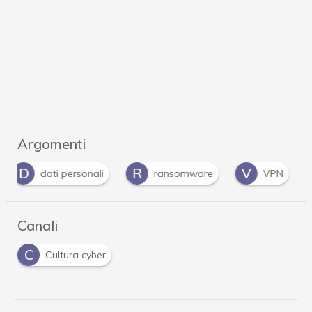
Argomenti
D
R
V
dati personali
ransomware
VPN
Canali
C
Cultura cyber