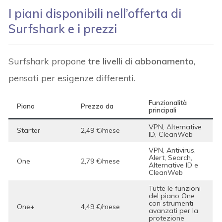
I piani disponibili nell’offerta di
Surfshark e i prezzi
Surfshark propone
tre livelli di abbonamento
,
pensati per esigenze differenti.
Funzionalità
Piano
Prezzo da
principali
VPN, Alternative
Starter
2,49 €/mese
ID, CleanWeb
VPN, Antivirus,
Alert, Search,
One
2,79 €/mese
Alternative ID e
CleanWeb
Tutte le funzioni
del piano One
con strumenti
One+
4,49 €/mese
avanzati per la
protezione