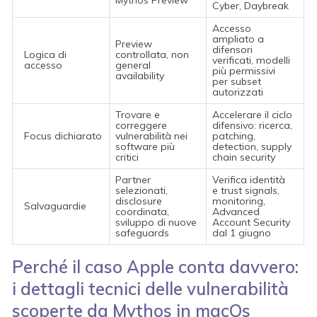
Cyber, Daybreak
Accesso
ampliato a
Preview
difensori
Logica di
controllata, non
verificati, modelli
accesso
general
più permissivi
availability
per subset
autorizzati
Trovare e
Accelerare il ciclo
correggere
difensivo: ricerca,
Focus dichiarato
vulnerabilità nei
patching,
software più
detection, supply
critici
chain security
Partner
Verifica identità
selezionati,
e trust signals,
disclosure
monitoring,
Salvaguardie
coordinata,
Advanced
sviluppo di nuove
Account Security
safeguards
dal 1 giugno
Perché il caso Apple conta davvero:
i dettagli tecnici delle vulnerabilità
scoperte da Mythos in macOs