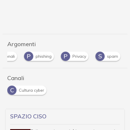
Argomenti
P
P
S
ersonali
phishing
Privacy
spam
Canali
C
Cultura cyber
SPAZIO CISO