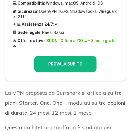
💻
Compatibilità
: Windows, macOS, Android, iOS
🔐
Sicurezza
: OpenVPN, IKEv2, Shadowsocks, Wireguard
e L2TP
👨‍💻
Assistenza 24/7
: ✔
🏢
Sede legale
: Paesi Bassi
🔥
Offerte attive
:
SCONTO fino all’83% + 3 mesi gratis
🔥
PROVALA SUBITO
La VPN proposta da Surfshark si articola su
tre
piani
:
Starter, One, One+
, modulati su
tre opzioni
di durata
: 24 mesi, 12 mesi, 1 mese.
Questa architettura tariffaria è studiata per