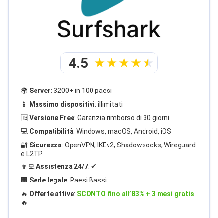
4.5
🌍
Server
: 3200+ in 100 paesi
📱
Massimo dispositivi
: illimitati
🆓
Versione Free
: Garanzia rimborso di 30 giorni
💻
Compatibilità
: Windows, macOS, Android, iOS
🔐
Sicurezza
: OpenVPN, IKEv2, Shadowsocks, Wireguard
e L2TP
👨‍💻
Assistenza 24/7
: ✔
🏢
Sede legale
: Paesi Bassi
🔥
Offerte attive
:
SCONTO fino all’83% + 3 mesi gratis
🔥