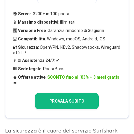
🌍
Server
: 3200+ in 100 paesi
📱
Massimo dispositivi
: illimitati
🆓
Versione Free
: Garanzia rimborso di 30 giorni
💻
Compatibilità
: Windows, macOS, Android, iOS
🔐
Sicurezza
: OpenVPN, IKEv2, Shadowsocks, Wireguard
e L2TP
👨‍💻
Assistenza 24/7
: ✔
🏢
Sede legale
: Paesi Bassi
🔥
Offerte attive
:
SCONTO fino all’83% + 3 mesi gratis
🔥
PROVALA SUBITO
La
sicurezza
è il cuore del servizio Surfshark.