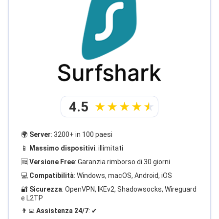
4.5
🌍
Server
: 3200+ in 100 paesi
📱
Massimo dispositivi
: illimitati
🆓
Versione Free
: Garanzia rimborso di 30 giorni
💻
Compatibilità
: Windows, macOS, Android, iOS
🔐
Sicurezza
: OpenVPN, IKEv2, Shadowsocks, Wireguard
e L2TP
👨‍💻
Assistenza 24/7
: ✔