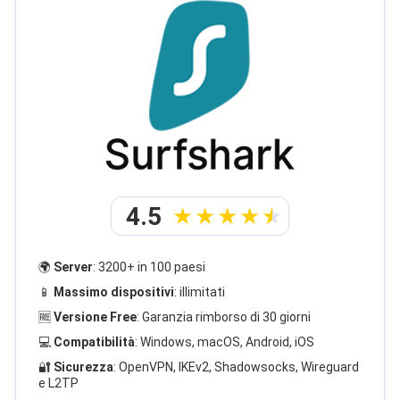
4.5
🌍
Server
: 3200+ in 100 paesi
📱
Massimo dispositivi
: illimitati
🆓
Versione Free
: Garanzia rimborso di 30 giorni
💻
Compatibilità
: Windows, macOS, Android, iOS
🔐
Sicurezza
: OpenVPN, IKEv2, Shadowsocks, Wireguard
e L2TP