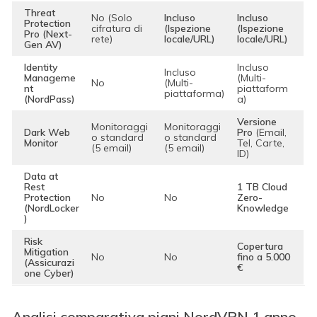
Threat
No (Solo
Incluso
Incluso
Protection
cifratura di
(Ispezione
(Ispezione
Pro (Next-
rete)
locale/URL)
locale/URL)
Gen AV)
Identity
Incluso
Incluso
Manageme
(Multi-
No
(Multi-
nt
piattaform
piattaforma)
(NordPass)
a)
Versione
Monitoraggi
Monitoraggi
Dark Web
Pro
(Email,
o standard
o standard
Monitor
Tel, Carte,
(5 email)
(5 email)
ID)
Data at
Rest
1 TB Cloud
Protection
No
No
Zero-
(NordLocker
Knowledge
)
Risk
Copertura
Mitigation
No
No
fino a 5.000
(Assicurazi
€
one Cyber)
Analisi comparativa piani NordVPN 1 anno