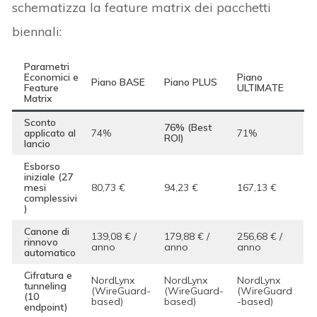
schematizza la feature matrix dei pacchetti
biennali:
Parametri
Economici e
Piano
Piano BASE
Piano PLUS
Feature
ULTIMATE
Matrix
Sconto
76% (Best
applicato al
74%
71%
ROI)
lancio
Esborso
iniziale (27
mesi
80,73 €
94,23 €
167,13 €
complessivi
)
Canone di
139,08 € /
179,88 € /
256,68 € /
rinnovo
anno
anno
anno
automatico
Cifratura e
NordLynx
NordLynx
NordLynx
tunneling
(WireGuard-
(WireGuard-
(WireGuard
(10
based)
based)
-based)
endpoint)