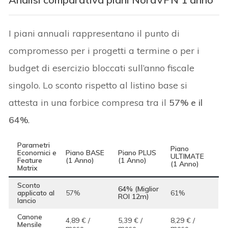
I piani annuali rappresentano il punto di
compromesso per i progetti a termine o per i
budget di esercizio bloccati sull’anno fiscale
singolo. Lo sconto rispetto al listino base si
attesta in una forbice compresa tra il
57% e il
64%
.
Parametri
Piano
Economici e
Piano BASE
Piano PLUS
ULTIMATE
Feature
(1 Anno)
(1 Anno)
(1 Anno)
Matrix
Sconto
64% (Miglior
applicato al
57%
61%
ROI 12m)
lancio
Canone
4,89 € /
5,39 € /
8,29 € /
Mensile