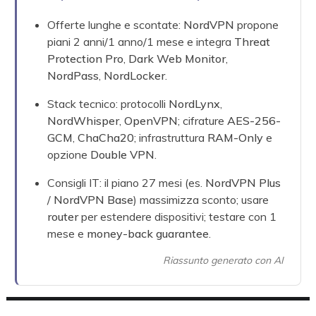
Offerte lunghe e scontate:
NordVPN
propone
piani 2 anni/1 anno/1 mese e integra
Threat
Protection Pro
,
Dark Web Monitor
,
NordPass
,
NordLocker
.
Stack tecnico: protocolli
NordLynx
,
NordWhisper
,
OpenVPN
; cifrature
AES-256-
GCM
,
ChaCha20
; infrastruttura
RAM-Only
e
opzione
Double VPN
.
Consigli IT: il piano 27 mesi (es.
NordVPN Plus
/
NordVPN Base
) massimizza sconto; usare
router
per estendere dispositivi; testare con 1
mese e
money-back guarantee
.
Riassunto generato con AI