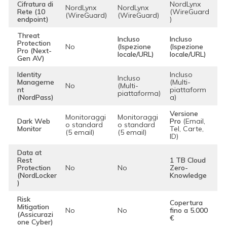
Cifratura di
NordLynx
NordLynx
NordLynx
Rete (10
(WireGuard
(WireGuard)
(WireGuard)
endpoint)
)
Threat
Incluso
Incluso
Protection
No
(Ispezione
(Ispezione
Pro (Next-
locale/URL)
locale/URL)
Gen AV)
Identity
Incluso
Incluso
Manageme
(Multi-
No
(Multi-
nt
piattaform
piattaforma)
(NordPass)
a)
Versione
Monitoraggi
Monitoraggi
Dark Web
Pro
(Email,
o standard
o standard
Monitor
Tel, Carte,
(5 email)
(5 email)
ID)
Data at
Rest
1 TB Cloud
Protection
No
No
Zero-
(NordLocker
Knowledge
)
Risk
Copertura
Mitigation
No
No
fino a 5.000
(Assicurazi
€
one Cyber)