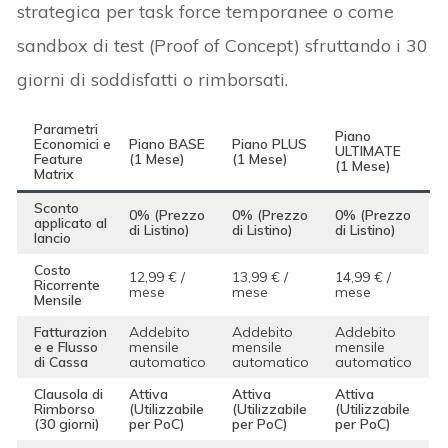
strategica per task force temporanee o come
sandbox di test (Proof of Concept) sfruttando i 30
giorni di soddisfatti o rimborsati.
Parametri
Piano
Economici e
Piano BASE
Piano PLUS
ULTIMATE
Feature
(1 Mese)
(1 Mese)
(1 Mese)
Matrix
Sconto
0% (Prezzo
0% (Prezzo
0% (Prezzo
applicato al
di Listino)
di Listino)
di Listino)
lancio
Costo
12,99 € /
13,99 € /
14,99 € /
Ricorrente
mese
mese
mese
Mensile
Fatturazion
Addebito
Addebito
Addebito
e e Flusso
mensile
mensile
mensile
di Cassa
automatico
automatico
automatico
Clausola di
Attiva
Attiva
Attiva
Rimborso
(Utilizzabile
(Utilizzabile
(Utilizzabile
(30 giorni)
per PoC)
per PoC)
per PoC)