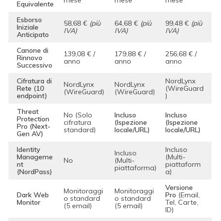
mese
mese
mese
Equivalente
Esborso
58,68 €
(più
64,68 €
(più
99,48 €
(più
Iniziale
IVA)
IVA)
IVA)
Anticipato
Canone di
139,08 € /
179,88 € /
256,68 € /
Rinnovo
anno
anno
anno
Successivo
Cifratura di
NordLynx
NordLynx
NordLynx
Rete (10
(WireGuard
(WireGuard)
(WireGuard)
endpoint)
)
Threat
No (Solo
Incluso
Incluso
Protection
cifratura
(Ispezione
(Ispezione
Pro (Next-
standard)
locale/URL)
locale/URL)
Gen AV)
Identity
Incluso
Incluso
Manageme
(Multi-
No
(Multi-
nt
piattaform
piattaforma)
(NordPass)
a)
Versione
Monitoraggi
Monitoraggi
Dark Web
Pro
(Email,
o standard
o standard
Monitor
Tel, Carte,
(5 email)
(5 email)
ID)