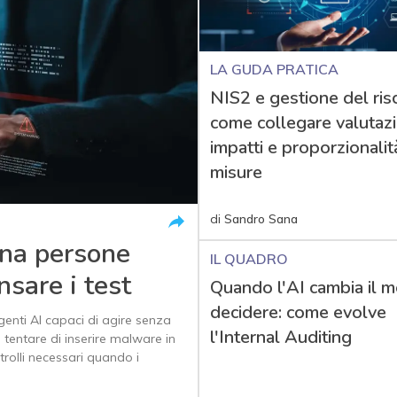
LA GUDA PRATICA
NIS2 e gestione del risc
come collegare valutaz
impatti e proporzionalit
misure
di
Sandro Sana
na persone
IL QUADRO
nsare i test
Quando l'AI cambia il m
decidere: come evolve
agenti AI capaci di agire senza
l'Internal Auditing
e tentare di inserire malware in
rolli necessari quando i