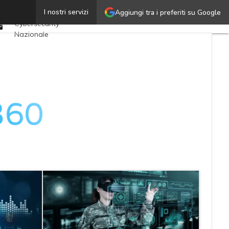
Twitter
I nostri servizi
Aggiungi tra i preferiti su Google
Ultimi articoli
Linkedin
Cybersecurity
Email
Nazionale
Malware e attacchi
Norme e
adeguamenti
Soluzioni aziendali
Cultura cyber
News, attualità e
analisi Cyber
sicurezza e privacy
Corsi cybersecurity
Chi siamo