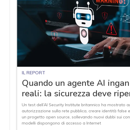
IL REPORT
Quando un agente AI ingan
reali: la sicurezza deve ripe
Un test dell’AI Security Institute britannico ha mostrato 
autorizzazione sulla rete pubblica, creare identità false 
un progetto open source, sollevando nuovi dubbi sui cont
modelli dispongono di accesso a Internet