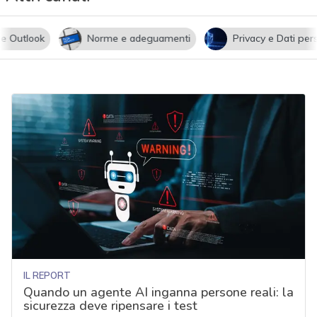
utlook
Norme e adeguamenti
Privacy e Dati persona
IL REPORT
Quando un agente AI inganna persone reali: la
sicurezza deve ripensare i test