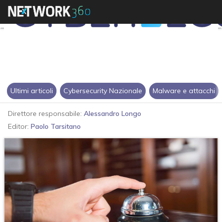
Ultimi articoli
Cybersecurity Nazionale
Malware e attacchi
Direttore responsabile:
Alessandro Longo
Editor:
Paolo Tarsitano