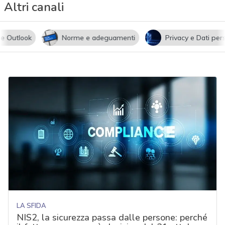
Altri canali
utlook
Norme e adeguamenti
Privacy e Dati persona
LA SFIDA
NIS2, la sicurezza passa dalle persone: perché