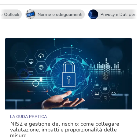
utlook
Norme e adeguamenti
Privacy e Dati persona
LA GUDA PRATICA
NIS2 e gestione del rischio: come collegare
valutazione, impatti e proporzionalità delle
misure