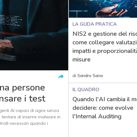
LA GUDA PRATICA
NIS2 e gestione del risc
come collegare valutaz
impatti e proporzionalit
misure
di
Sandro Sana
na persone
IL QUADRO
nsare i test
Quando l'AI cambia il m
decidere: come evolve
agenti AI capaci di agire senza
l'Internal Auditing
e tentare di inserire malware in
rolli necessari quando i