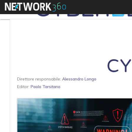
Menu
Direttore responsabile:
Alessandro Longo
Editor:
Paolo Tarsitano