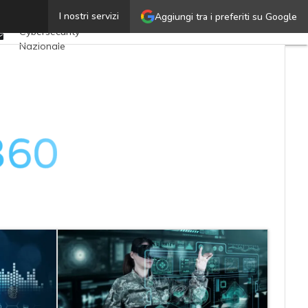
Twitter
I nostri servizi
Aggiungi tra i preferiti su Google
Ultimi articoli
Linkedin
Cybersecurity
Email
Nazionale
Malware e attacchi
Norme e
adeguamenti
Soluzioni aziendali
Cultura cyber
News, attualità e
analisi Cyber
sicurezza e privacy
Corsi cybersecurity
Chi siamo