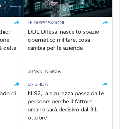
LE DISPOSIZIONI
hio:
DDL Difesa: nasce lo spazio
ione,
cibernetico militare, cosa
à delle
cambia per le aziende
di
Paolo Tarsitano
LA SFIDA
odo di
NIS2, la sicurezza passa dalle
persone: perché il fattore
umano sarà decisivo dal 31
ottobre