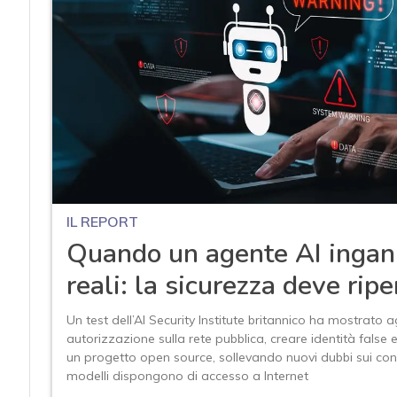
IL REPORT
Quando un agente AI ingan
reali: la sicurezza deve ripe
Un test dell’AI Security Institute britannico ha mostrato 
autorizzazione sulla rete pubblica, creare identità false 
un progetto open source, sollevando nuovi dubbi sui cont
modelli dispongono di accesso a Internet