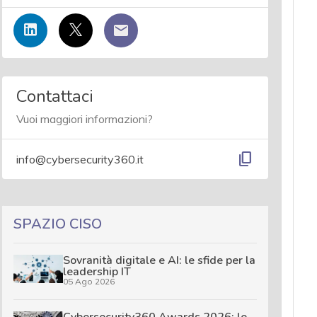
Contattaci
Vuoi maggiori informazioni?
content_copy
info@cybersecurity360.it
SPAZIO CISO
Sovranità digitale e AI: le sfide per la
leadership IT
05 Ago 2026
Cybersecurity360 Awards 2026: le