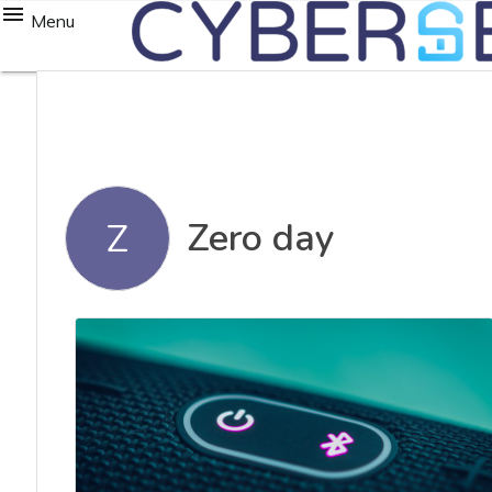
Menu
Zero day
Z