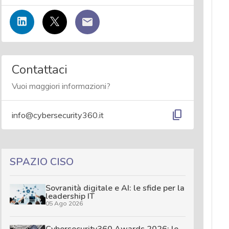
Contattaci
Vuoi maggiori informazioni?
content_copy
info@cybersecurity360.it
SPAZIO CISO
Sovranità digitale e AI: le sfide per la
leadership IT
05 Ago 2026
Cybersecurity360 Awards 2026: le