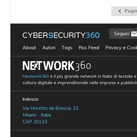
Pagina
Pagin
preceden
Seguici
About
Autori
Tags
Rss Feed
Privacy e Cook
Nextwork360
è il più grande network in Italia di testate 
cultura digitale e imprenditoriale nelle imprese e pubblic
Indirizzo
Via Moretto da Brescia, 22
Milano - Italia
CAP 20133