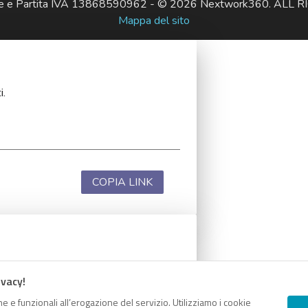
ale e Partita IVA 13868590962 - © 2026 Nextwork360. AL
Mappa del sito
i.
COPIA LINK
i.
ivacy!
e e funzionali all’erogazione del servizio. Utilizziamo i cookie