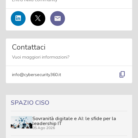
Contattaci
Vuoi maggiori informazioni?
content_copy
info@cybersecurity360.it
SPAZIO CISO
Sovranità digitale e AI: le sfide per la
leadership IT
05 Ago 2026