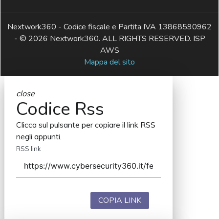
Nextwork360 - Codice fiscale e Partita IVA 13868590962
- © 2026 Nextwork360. ALL RIGHTS RESERVED. ISP
AWS
Mappa del sito
close
Codice Rss
Clicca sul pulsante per copiare il link RSS
negli appunti.
RSS link
COPIA LINK