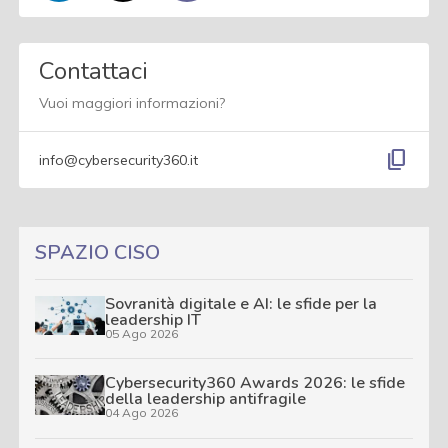
Contattaci
Vuoi maggiori informazioni?
content_copy
info@cybersecurity360.it
SPAZIO CISO
Sovranità digitale e AI: le sfide per la
leadership IT
05 Ago 2026
Cybersecurity360 Awards 2026: le sfide
della leadership antifragile
04 Ago 2026