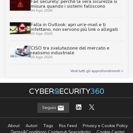
Fail securely: perché la vera sicurezza si
misura quando i sistemi falliscono
04 Ago 2026
Falla in Outlook: apri un’e-mail e ti
infettano, non servono più link o allegati
03 Ago 2026
CISO tra svalutazione del mercato e
realismo industriale
03 Ago 2026
Vedi tutti gli approfondimenti >
Seguici
About
Autori
Tags
Rss Feed
Privacy e Cookie Policy
Terms&Conditions Contenuti Specialistici
Cookie Center