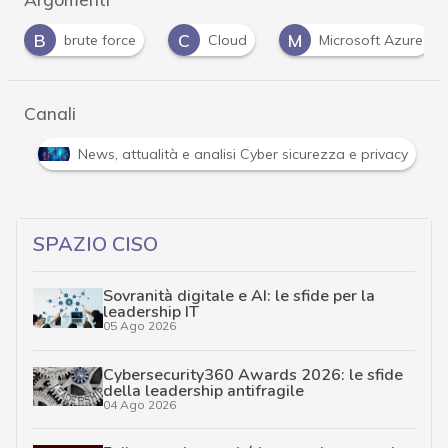
C
M
P
Cloud
Microsoft Azure
password
Canali
Attacchi hacker e Malware: le ultime news in tempo reale 
SPAZIO CISO
Sovranità digitale e AI: le sfide per la
leadership IT
05 Ago 2026
Cybersecurity360 Awards 2026: le sfide
della leadership antifragile
04 Ago 2026