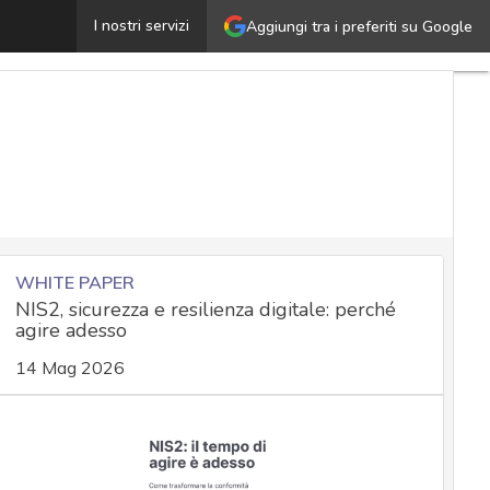
akbot, il malware che ruba gli accessi aziendali e svuota 
I nostri servizi
Aggiungi tra i preferiti su Google
WHITE PAPER
NIS2, sicurezza e resilienza digitale: perché
agire adesso
14 Mag 2026