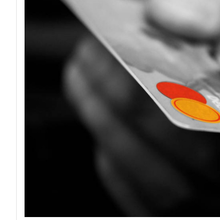
acy
Attacchi hacke