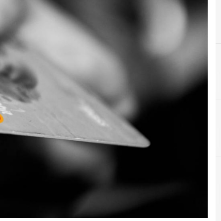
A
Active Directory
r e Malware: le ultime news in tempo reale e gli approfondimenti