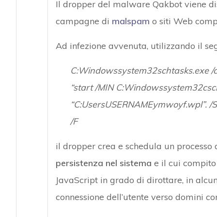
Il dropper del malware Qakbot viene di
campagne di
malspam
o siti Web comp
Ad infezione avvenuta, utilizzando il s
C:Windowssystem32schtasks.exe /crea
“start /MIN C:Windowssystem32cscri
“C:UsersUSERNAMEymwoyf.wpl”. /S
/F
il dropper crea e schedula un processo 
persistenza nel sistema
e il cui compito
JavaScript in grado di dirottare, in alcun
connessione dell’utente verso domini c