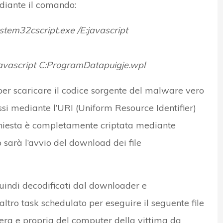
diante il comando:
tem32cscript.exe /E:javascript
avascript C:ProgramDatapuigje.wpl
per scaricare il codice sorgente del malware vero
i mediante l’URI (Uniform Resource Identifier)
ichiesta è completamente criptata mediante
 sarà l’avvio del download dei file
 quindi decodificati dal downloader e
ro task schedulato per eseguire il seguente file
vera e propria del computer della vittima da