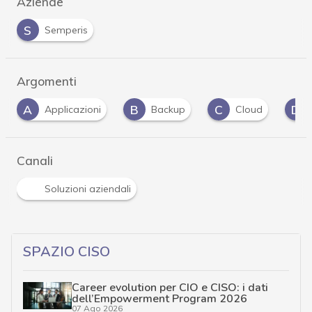
Aziende
S
Semperis
Argomenti
B
C
D
Backup
Cloud
disaster recovery
Canali
Soluzioni aziendali
SPAZIO CISO
Career evolution per CIO e CISO: i dati
dell’Empowerment Program 2026
07 Ago 2026