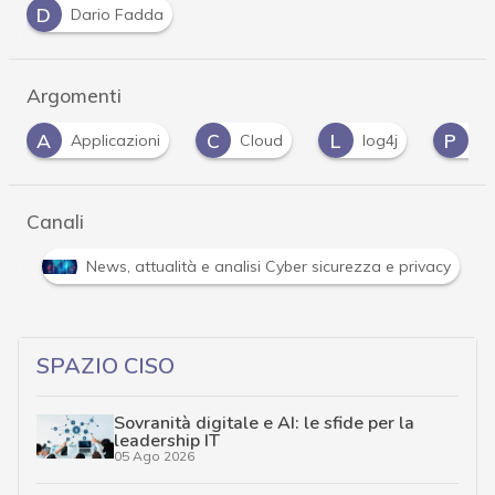
D
Dario Fadda
Argomenti
C
L
P
V
Cloud
log4j
patch tuesday
…
Canali
Attacchi hacker e Malware: le ultime news in tempo reale 
…
SPAZIO CISO
Sovranità digitale e AI: le sfide per la
leadership IT
05 Ago 2026