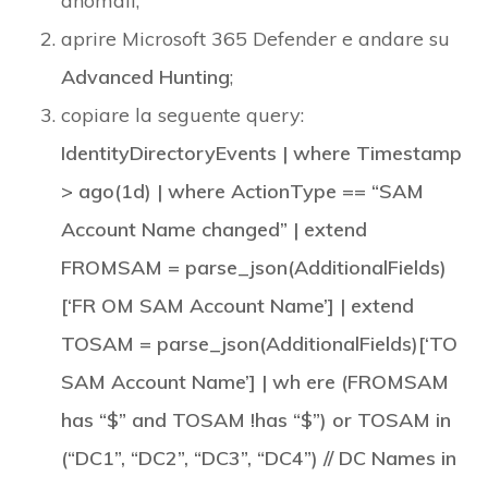
anomali;
aprire Microsoft 365 Defender e andare su
Advanced Hunting
;
copiare la seguente query:
IdentityDirectoryEvents | where Timestamp
> ago(1d) | where ActionType == “SAM
Account Name changed” | extend
FROMSAM = parse_json(AdditionalFields)
[‘FR OM SAM Account Name’] | extend
TOSAM = parse_json(AdditionalFields)[‘TO
SAM Account Name’] | wh ere (FROMSAM
has “$” and TOSAM !has “$”) or TOSAM in
(“DC1”, “DC2”, “DC3”, “DC4”) // DC Names in