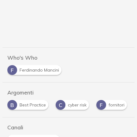
Who's Who
F
Ferdinando Mancini
Argomenti
C
F
V
cyber risk
fornitori
vulnerabilità
Canali