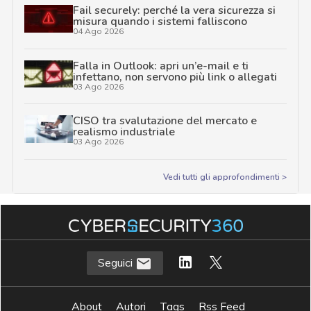
Fail securely: perché la vera sicurezza si
misura quando i sistemi falliscono
04 Ago 2026
Falla in Outlook: apri un’e-mail e ti
infettano, non servono più link o allegati
03 Ago 2026
CISO tra svalutazione del mercato e
realismo industriale
03 Ago 2026
Vedi tutti gli approfondimenti >
Seguici
About
Autori
Tags
Rss Feed