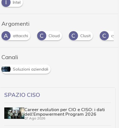
I
Intel
Argomenti
A
C
C
C
attacchi
Cloud
Clusit
cyber mi
Canali
Soluzioni aziendali
SPAZIO CISO
Career evolution per CIO e CISO: i dati
dell’Empowerment Program 2026
07 Ago 2026