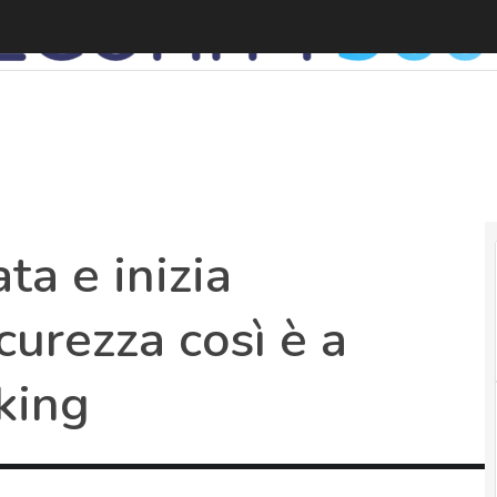
I
ta e inizia
curezza così è a
king