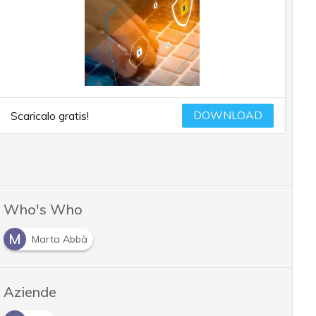
DOWNLOAD
Scaricalo gratis!
Who's Who
M
Marta Abbà
Aziende