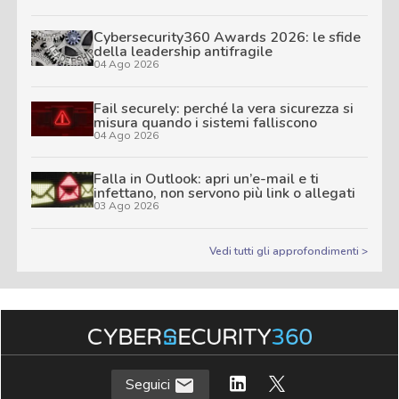
Cybersecurity360 Awards 2026: le sfide
della leadership antifragile
04 Ago 2026
Fail securely: perché la vera sicurezza si
misura quando i sistemi falliscono
04 Ago 2026
Falla in Outlook: apri un’e-mail e ti
infettano, non servono più link o allegati
03 Ago 2026
Vedi tutti gli approfondimenti >
Seguici