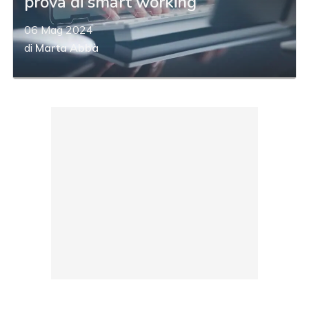
prova di smart working
06 Mag 2024
di
Marta Abbà
acy