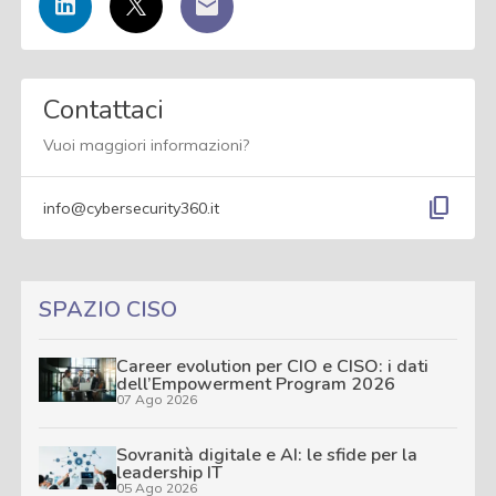
Contattaci
Vuoi maggiori informazioni?
content_copy
info@cybersecurity360.it
SPAZIO CISO
Career evolution per CIO e CISO: i dati
dell’Empowerment Program 2026
07 Ago 2026
Sovranità digitale e AI: le sfide per la
leadership IT
05 Ago 2026