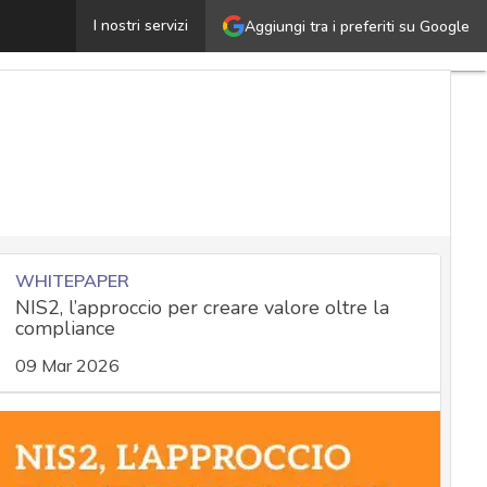
La cyber security come leva strategica del business digi
I nostri servizi
Aggiungi tra i preferiti su Google
WHITEPAPER
NIS2, l’approccio per creare valore oltre la
compliance
09 Mar 2026