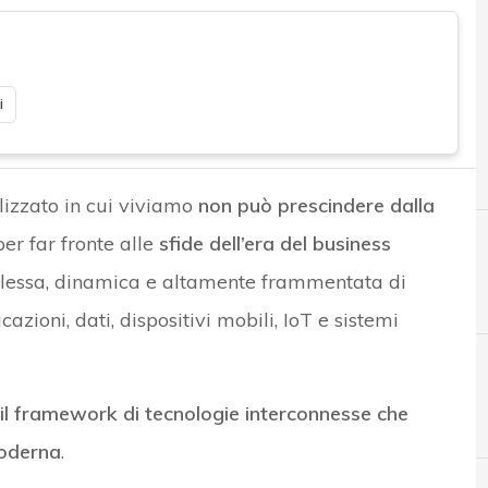
i
lizzato in cui viviamo
non può prescindere dalla
per far fronte alle
sfide dell’era del business
lessa, dinamica e altamente frammentata di
icazioni, dati, dispositivi mobili, IoT e sistemi
il framework di tecnologie interconnesse che
A
Applicazioni
moderna
.