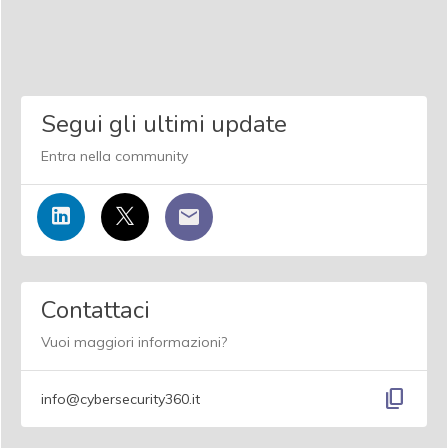
Segui gli ultimi update
Entra nella community
Contattaci
Vuoi maggiori informazioni?
content_copy
info@cybersecurity360.it