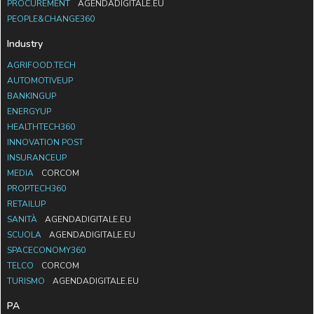
PROCUREMENT
AGENDADIGITALE.EU
PEOPLE&CHANGE360
Industry
AGRIFOOD.TECH
AUTOMOTIVEUP
BANKINGUP
ENERGYUP
HEALTHTECH360
INNOVATION POST
INSURANCEUP
MEDIA
CORCOM
PROPTECH360
RETAILUP
SANITÀ
AGENDADIGITALE.EU
SCUOLA
AGENDADIGITALE.EU
SPACECONOMY360
TELCO
CORCOM
TURISMO
AGENDADIGITALE.EU
PA