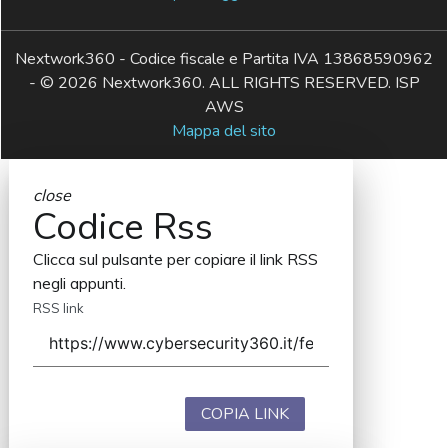
Nextwork360 - Codice fiscale e Partita IVA 13868590962
- © 2026 Nextwork360. ALL RIGHTS RESERVED. ISP
AWS
Mappa del sito
close
Codice Rss
Clicca sul pulsante per copiare il link RSS
negli appunti.
RSS link
COPIA LINK