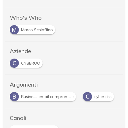
Who's Who
M
Marco Schiaffino
Aziende
C
CYBEROO
Argomenti
C
P
ss email compromise
cyber risk
phishing
Canali