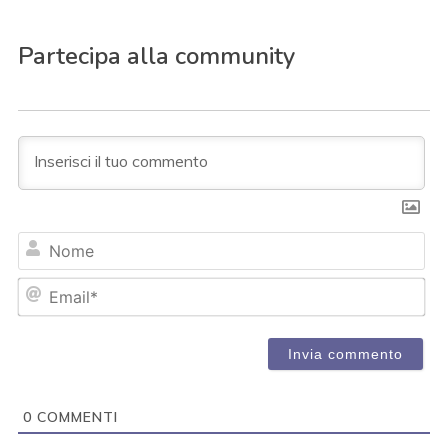
Partecipa alla community
N
o
m
E
e
m
a
i
l
*
0
COMMENTI