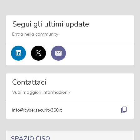
Segui gli ultimi update
Entra nella community
Contattaci
Vuoi maggiori informazioni?
content_copy
info@cybersecurity360.it
SPAZIO CISO