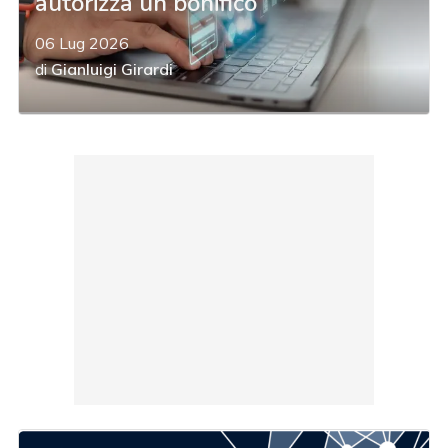
autorizza un bonifico
06 Lug 2026
di
Gianluigi Girardi
acy