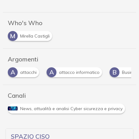
Who's Who
M
Mirella Castigli
Argomenti
A
A
B
attacchi
attacco informatico
Busines
Canali
News, attualità e analisi Cyber sicurezza e privacy
SPAZIO CISO