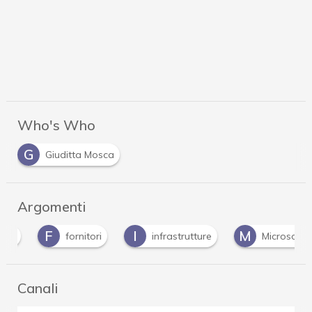
Who's Who
G
Giuditta Mosca
Argomenti
F
I
M
fornitori
infrastrutture
Microsoft
Canali