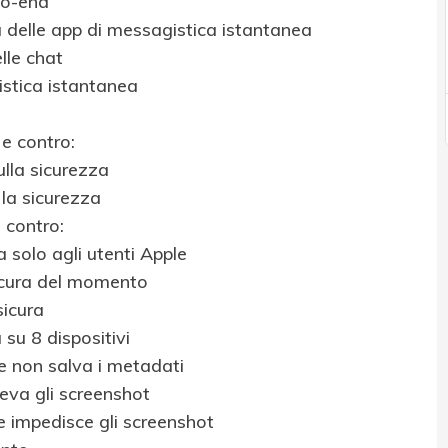
to-end
a delle app di messagistica istantanea
lle chat
gistica istantanea
e contro:
lla sicurezza
 la sicurezza
 contro:
 solo agli utenti Apple
sicura del momento
sicura
su 8 dispositivi
e non salva i metadati
leva gli screenshot
e impedisce gli screenshot