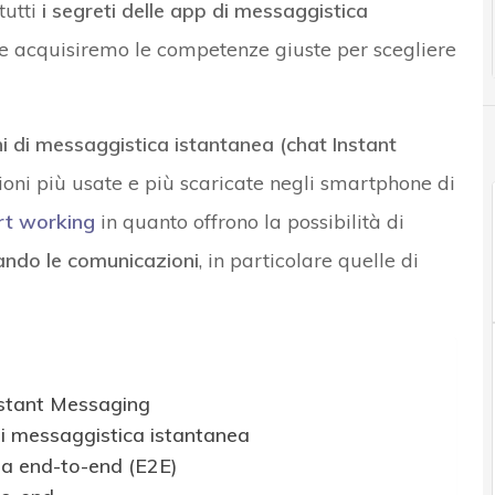
utti
i segreti delle app di messaggistica
e acquisiremo le competenze giuste per scegliere
i di messaggistica istantanea (chat Instant
ioni più usate e più scaricate negli smartphone di
rt working
in quanto offrono la possibilità di
rando le comunicazioni
, in particolare quelle di
nstant Messaging
 di messaggistica istantanea
fia end-to-end (E2E)