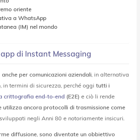
ento
tremo oriente
rnativa a WhatsApp
antanea (IM) nel mondo
e app di Instant Messaging
 anche per comunicazioni aziendali
, in alternativa
, in termini di sicurezza, perché oggi
tutti i
a crittografia end-to-end
(E2E)
e ciò li rende
e utilizza ancora protocolli di trasmissione come
sviluppati negli Anni 80 e notoriamente insicuri.
rme diffusione
,
sono diventate un obbiettivo