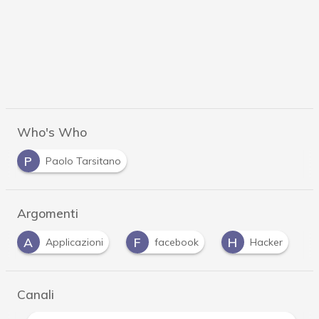
Who's Who
P
Paolo Tarsitano
Argomenti
F
H
I
P
facebook
Hacker
iOS
phish
Canali