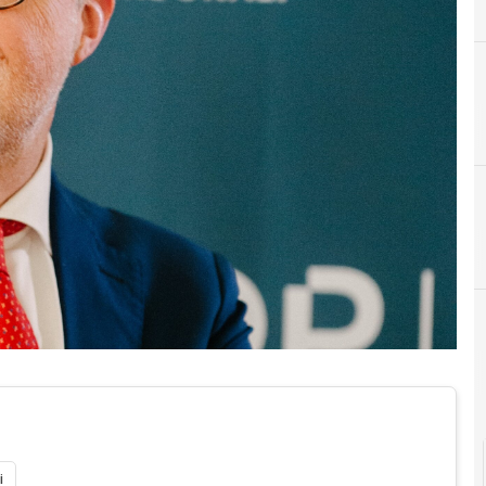
B
Backup
Norme e adeguament
i