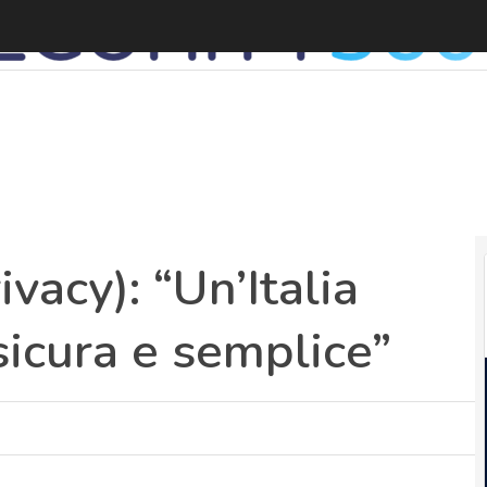
G
vacy): “Un’Italia
 sicura e semplice”