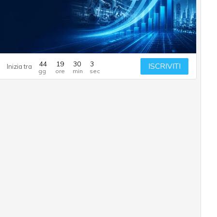
44
19
30
2
ISCRIVITI
Inizia tra