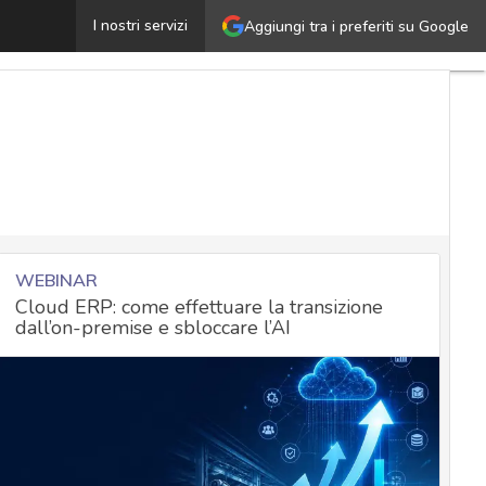
higlia (Garante Privacy): “Un’Italia digitale efficiente, s
I nostri servizi
Aggiungi tra i preferiti su Google
WEBINAR
Cloud ERP: come effettuare la transizione
dall’on-premise e sbloccare l’AI