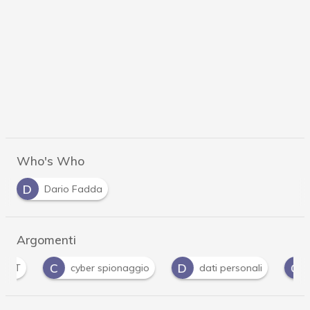
Who's Who
D
Dario Fadda
Argomenti
C
D
G
cyber spionaggio
dati personali
guid