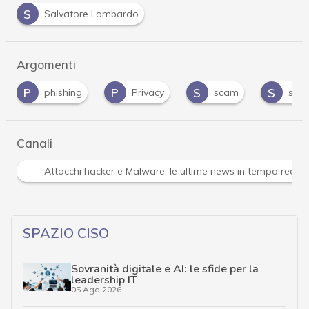
S
Salvatore Lombardo
Argomenti
P
P
S
S
phishing
Privacy
scam
sext
Canali
Attacchi hacker e Malware: le ultime news in tempo reale 
SPAZIO CISO
Sovranità digitale e AI: le sfide per la
leadership IT
05 Ago 2026